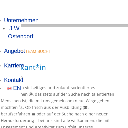
Unternehmen
J.W.
Ostendorf
Angebot
UNSER JWO-TEAM SUCHT
Praktikant*in
Karriere
Über uns
✨
Kontakt
Wir sind ein vielseitiges und zukunftsorientiertes
EN
Unternehmen 🌍, das stets auf der Suche nach talentierten
Menschen ist, die mit uns gemeinsam neue Wege gehen
möchten 🚀. Ob frisch aus der Ausbildung 🎓,
berufserfahren 💼 oder auf der Suche nach einer neuen
Herausforderung – bei uns sind alle willkommen, die mit
Engagement und Kreativität zum Erfolg unseres