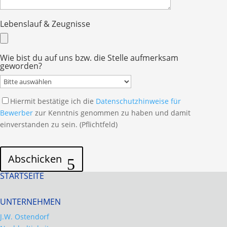
Lebenslauf & Zeugnisse
Wie bist du auf uns bzw. die Stelle aufmerksam
geworden?
Hiermit bestätige ich die
Datenschutzhinweise für
Bewerber
zur Kenntnis genommen zu haben und damit
einverstanden zu sein. (Pflichtfeld)
Bitte
Bitte
lasse
lasse
Abschicken
dieses
dieses
STARTSEITE
Feld
Feld
leer.
leer.
UNTERNEHMEN
J.W. Ostendorf