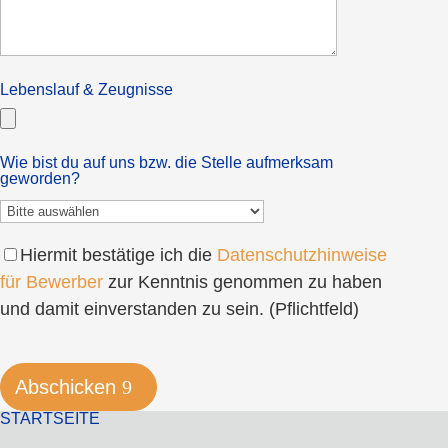
Lebenslauf & Zeugnisse
Wie bist du auf uns bzw. die Stelle aufmerksam
geworden?
Hiermit bestätige ich die
Datenschutzhinweise
für Bewerber
zur Kenntnis genommen zu haben
und damit einverstanden zu sein. (Pflichtfeld)
Bitte
Bitte
lasse
lasse
Abschicken
dieses
dieses
STARTSEITE
Feld
Feld