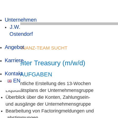
Unternehmen
J.W.
Ostendorf
Angebot
UNSER FINANZ-TEAM SUCHT
Karriere
Mitarbeiter Treasury (m/w/d)
Kontakt
DEINE AUFGABEN
EN
Wöchentliche Erstellung des 13-Wochen
Liquiditätsplans der Unternehmensgruppe
Überblick über die Konten, Zahlungsein-
und ausgänge der Unternehmensgruppe
Bearbeitung von Factoringmeldungen und
-abstimmungen