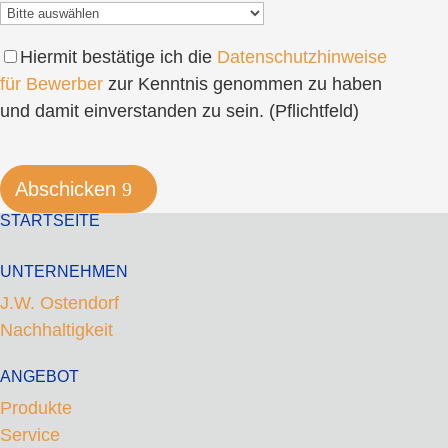
Hiermit bestätige ich die
Datenschutzhinweise
für Bewerber
zur Kenntnis genommen zu haben
und damit einverstanden zu sein. (Pflichtfeld)
Bitte
Bitte
lasse
lasse
Abschicken
dieses
dieses
STARTSEITE
Feld
Feld
leer.
leer.
UNTERNEHMEN
J.W. Ostendorf
Nachhaltigkeit
ANGEBOT
Produkte
Service