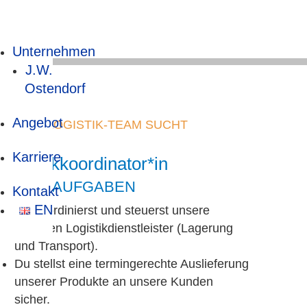
Unternehmen
J.W.
Ostendorf
Angebot
UNSER LOGISTIK-TEAM SUCHT
Karriere
Logistikkoordinator*in
DEINE AUFGABEN
Kontakt
EN
Du koordinierst und steuerst unsere
externen Logistikdienstleister (Lagerung
und Transport).
Du stellst eine termingerechte Auslieferung
unserer Produkte an unsere Kunden
sicher.