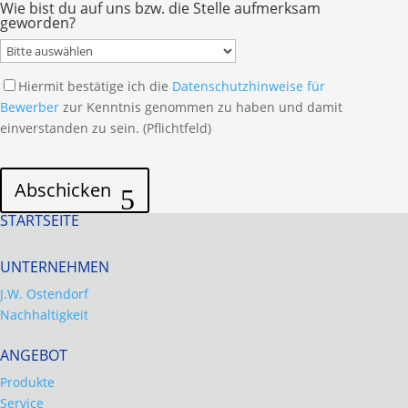
Wie bist du auf uns bzw. die Stelle aufmerksam
geworden?
Hiermit bestätige ich die
Datenschutzhinweise für
Bewerber
zur Kenntnis genommen zu haben und damit
einverstanden zu sein. (Pflichtfeld)
Bitte
Bitte
lasse
lasse
Abschicken
dieses
dieses
STARTSEITE
Feld
Feld
leer.
leer.
UNTERNEHMEN
J.W. Ostendorf
Nachhaltigkeit
ANGEBOT
Produkte
Service