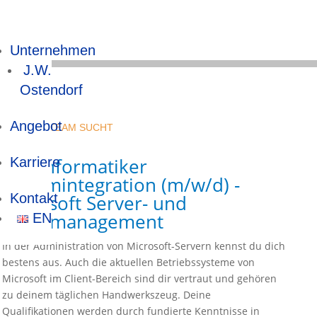
Unternehmen
J.W.
Ostendorf
Angebot
UNSER IT-TEAM SUCHT
Fachinformatiker
Karriere
Systemintegration (m/w/d) -
Microsoft Server- und
Kontakt
Clientmanagement
EN
In der Administration von Microsoft-Servern kennst du dich
bestens aus. Auch die aktuellen Betriebssysteme von
Microsoft im Client-Bereich sind dir vertraut und gehören
zu deinem täglichen Handwerkszeug. Deine
Qualifikationen werden durch fundierte Kenntnisse in